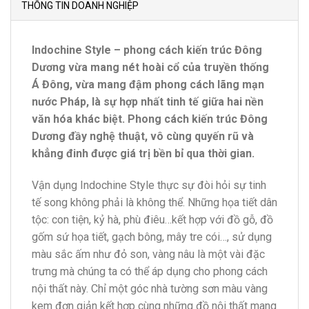
THÔNG TIN DOANH NGHIỆP
Indochine Style – phong cách kiến trúc Đông
Dương vừa mang nét hoài cổ của truyền thống
Á Đông, vừa mang đậm phong cách lãng mạn
nước Pháp, là sự hợp nhất tinh tế giữa hai nền
văn hóa khác biệt. Phong cách kiến trúc Đông
Dương đầy nghệ thuật, vô cùng quyến rũ và
khẳng đinh được giá trị bền bỉ qua thời gian.
Vận dụng Indochine Style thực sự đòi hỏi sự tinh
tế song không phải là không thể. Những họa tiết dân
tộc: con tiện, kỷ hà, phù điêu…kết hợp với đồ gỗ, đồ
gốm sứ họa tiết, gạch bông, mây tre cói…, sử dụng
màu sắc ấm như đỏ son, vàng nâu là một vài đặc
trưng mà chúng ta có thể áp dụng cho phong cách
nội thất này. Chỉ một góc nhà tường sơn màu vàng
kem đơn giản kết hợp cùng những đồ nội thất mang