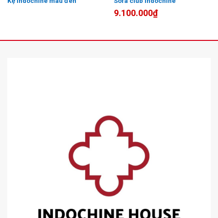
Kệ indochine màu đen
Sofa club indochine
9.100.000
₫