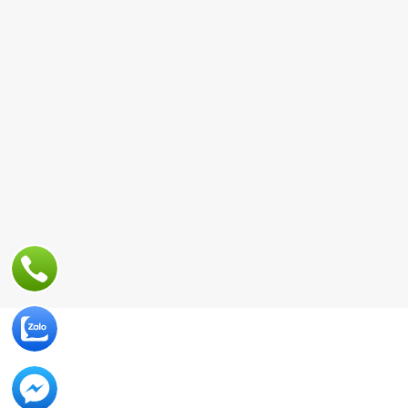
TRANG CHỦ
THI CÔNG NỘI THẤT INDOCHINE
THIẾT KẾ VÀ XÂY DỰNG TRỌN GÓI
ĐỒ RỜI BÁN LẺ
SẢN PHẨM